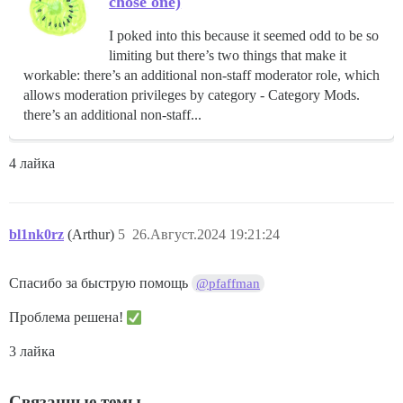
chose one)
I poked into this because it seemed odd to be so
limiting but there’s two things that make it
workable: there’s an additional non-staff moderator role, which
allows moderation privileges by category - Category Mods.
there’s an additional non-staff...
4 лайка
bl1nk0rz
(Arthur)
5
26.Август.2024 19:21:24
Спасибо за быструю помощь
@pfaffman
Проблема решена!
3 лайка
Связанные темы