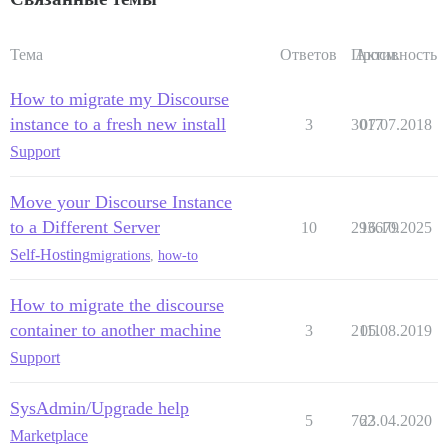
Тема
Ответов
Просм.
Активность
How to migrate my Discourse
instance to a fresh new install
3
3017
07.07.2018
Support
Move your Discourse Instance
to a Different Server
10
293679
16.10.2025
Self-Hosting
migrations
,
how-to
How to migrate the discourse
container to another machine
3
2111
05.08.2019
Support
SysAdmin/Upgrade help
5
762
23.04.2020
Marketplace