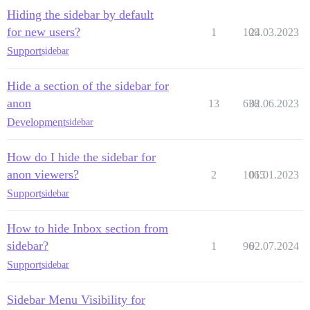
Hiding the sidebar by default
for new users?
1
109
24.03.2023
Support
sidebar
Hide a section of the sidebar for
anon
13
638
02.06.2023
Development
sidebar
How do I hide the sidebar for
anon viewers?
2
1065
01.01.2023
Support
sidebar
How to hide Inbox section from
sidebar?
1
96
02.07.2024
Support
sidebar
Sidebar Menu Visibility for