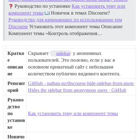
Руководство по установке
Как установить тему или
компонент темы
Новичок в темах Discourse?
Руководство для начинающих по использованию тем
Discourse
Установить этот компонент темы
Описание
Компонент темы «Контроль отображения…
Кратко
Скрывает
у анонимных
sidebar
е
пользователей. Это полезно, если у вас в
описан
основном приватный сайт с небольшим
ие
количеством публично видимого контента.
Репозит
GitHub - nathan-nz/discourse-hide-sidebar-from-anon:
орий
Hides the sidebar from anonymous users · GitHub
Руково
дство
по
Как установить тему или компонент темы
установ
ке
Новичо