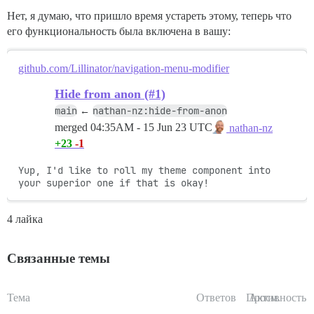
Нет, я думаю, что пришло время устареть этому, теперь что
его функциональность была включена в вашу:
github.com/Lillinator/navigation-menu-modifier
Hide from anon (#1)
main
nathan-nz:hide-from-anon
←
merged
04:35AM - 15 Jun 23 UTC
nathan-nz
+23
-1
Yup, I'd like to roll my theme component into 
your superior one if that is okay!
4 лайка
Связанные темы
Тема
Ответов
Просм.
Активность