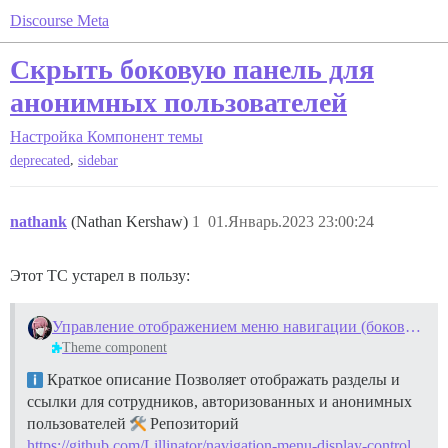
Discourse Meta
Скрыть боковую панель для
анонимных пользователей
Настройка
Компонент темы
,
deprecated
sidebar
nathank
(Nathan Kershaw)
1
01.Январь.2023 23:00:24
Этот TC устарел в пользу:
Управление отображением меню навигации (боковая панель)
Theme component
Краткое описание Позволяет отображать разделы и
ссылки для сотрудников, авторизованных и анонимных
пользователей
Репозиторий
https://github.com/Lillinator/navigation-menu-display-control