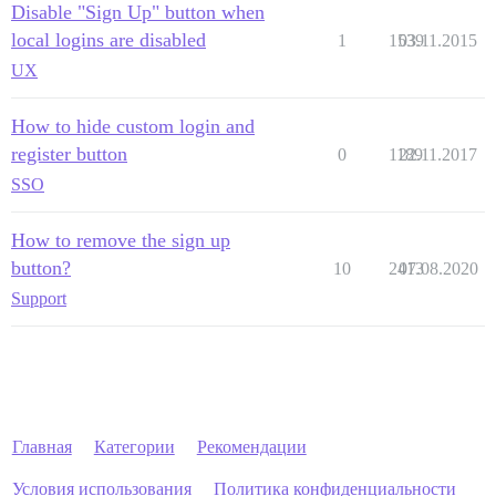
Disable "Sign Up" button when
local logins are disabled
1
1539
03.11.2015
UX
How to hide custom login and
register button
0
1189
22.11.2017
SSO
How to remove the sign up
button?
10
2413
07.08.2020
Support
Главная
Категории
Рекомендации
Условия использования
Политика конфиденциальности