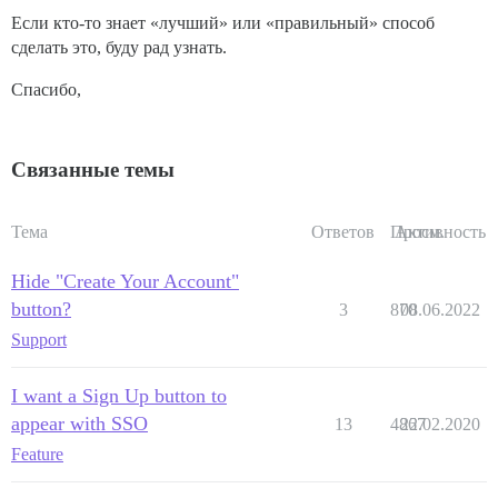
Если кто-то знает «лучший» или «правильный» способ
сделать это, буду рад узнать.
Спасибо,
Связанные темы
Тема
Ответов
Просм.
Активность
Hide "Create Your Account"
button?
3
870
08.06.2022
Support
I want a Sign Up button to
appear with SSO
13
4867
22.02.2020
Feature