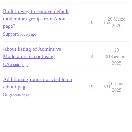
Built in way to remove default
moderators group from About
26 Marzo
10
152
page?
2026
Support
about-page
/about listing of Admins vs
29
Moderators is confusing
14
2613
Diciembre
2025
UX
about-page
Additional groups not visible on
16 Junio
/about page
19
531
2025
Bug
about-page