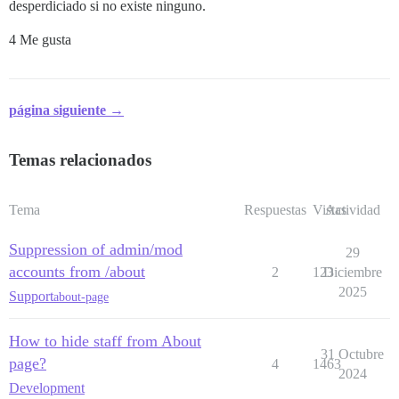
desperdiciado si no existe ninguno.
4 Me gusta
página siguiente →
Temas relacionados
Tema
Respuestas
Vistas
Actividad
Suppression of admin/mod
29
accounts from /about
2
123
Diciembre
2025
Support
about-page
How to hide staff from About
31 Octubre
page?
4
1463
2024
Development