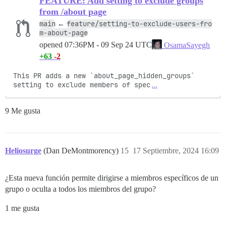
FEATURE: Add setting to exclude groups
from /about page
main
feature/setting-to-exclude-users-fro
←
m-about-page
opened
07:36PM - 09 Sep 24 UTC
OsamaSayegh
+63
-2
This PR adds a new `about_page_hidden_groups` 
setting to exclude members of spec
…
9 Me gusta
Heliosurge
(Dan DeMontmorency)
15
17 Septiembre, 2024 16:09
¿Esta nueva función permite dirigirse a miembros específicos de un
grupo o oculta a todos los miembros del grupo?
1 me gusta