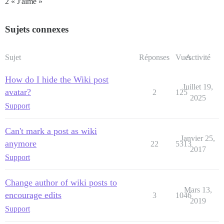
2 « J'aime »
Sujets connexes
Sujet
Réponses
Vues
Activité
How do I hide the Wiki post
Juillet 19,
avatar?
2
125
2025
Support
Can't mark a post as wiki
Janvier 25,
anymore
22
5313
2017
Support
Change author of wiki posts to
Mars 13,
encourage edits
3
1046
2019
Support