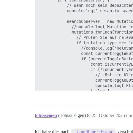
        if (!searchObserver) {

            // Wenn noch kein Beobachter
            console.log('.semantic-searc
            searchObserver = new Mutatio
              //console.log('Mutation in
              mutations.forEach(function
                // Prüfen Sie auf releva
                if (mutation.type === 'c
                  //console.log('Relevan
                  const currentToggleBut
                  if (currentToggleButto
                      const isCurrentlyE
                      if (!isCurrentlyEn
                        // Löst ein Klic
                        currentToggleBut
                        console.log('Kli
                      } else {

                        console.log('Ums
                      }

                  } else {

                    // Dieser Fall kann 
tobiaseigen
(Tobias Eigen)
8
25. Oktober 2025 um
                    console.log('Umschal
                  }

                }

Ich habe dies nach
verschob
Contribute > Feature