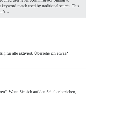
quired user level: Administrator Similar to
ct keyword match used by traditional search. This
you’r…
ig für alle aktiviert. Übersehe ich etwas?
eren“. Wenn Sie sich auf den Schalter beziehen,