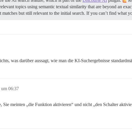
e the AI search feature, which is part of the
Discourse AI
plugin.
Re
relevant topics using semantic textual similarity that are beyond an exa
t matches but still relevant to the initial search. If you can’t find what 
 nichts, was darüber aussagt, wie man die KI-Suchergebnisse standardmäß
5 um 06:37
e, Sie meinten „die Funktion aktivieren“ und nicht „den Schalter aktivi