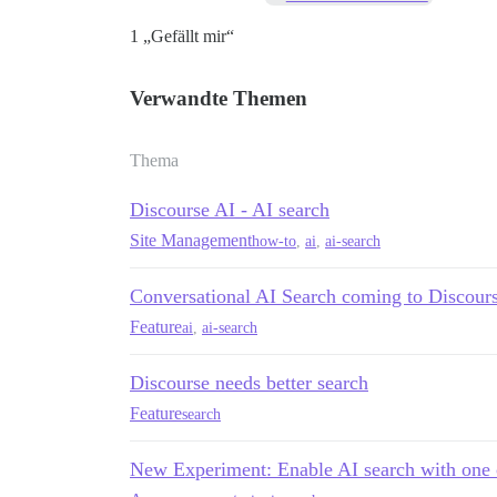
              });

            });

1 „Gefällt mir“
            const config = { childList: 
            searchObserver.observe(searc
Verwandte Themen
            console.log('MutationObserve
        } else {

            // Container gefunden und Be
Thema
            //console.log('.semantic-sea
        }

      } else {

Discourse AI - AI search
        // Wenn der Container NICHT gefu
Site Management
        if (searchObserver) {

how-to
,
ai
,
ai-search
            // Wenn zuvor ein Beobachter
            console.log('.semantic-searc
Conversational AI Search coming to Discour
            searchObserver.disconnect();
            searchObserver = null; // Be
Feature
ai
,
ai-search
        } else {

            // Container nicht gefunden 
Discourse needs better search
            //console.log('.semantic-sea
        }

Feature
search
      }

    }

New Experiment: Enable AI search with one 
    // Verwenden Sie ein Intervall, um p