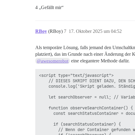
4 „Gefällt mir“
RBoy
(RBoy)
7
17. Oktober 2025 um 04:52
Als temporäre Lösung, falls jemand den Umschaltkn
platziert), das im Grunde nach einer Änderung der KI
eine elegantere Methode dafür.
@awesomerobot
<script type="text/javascript">

    // DIESES SKRIPT DIENT DAZU, DEN SCH
    console.log('Skript geladen. Ständig
    let searchObserver = null; // Variab
    function observeSearchContainer() {

      const searchStatusContainer = docu
      if (searchStatusContainer) {

        // Wenn der Container gefunden w