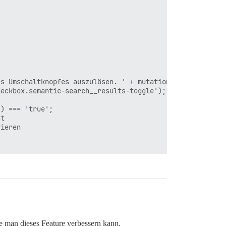
s Umschaltknopfes auszulösen. ' + mutation.type);

eckbox.semantic-search__results-toggle');

) === 'true';

t

ieren

 der Container noch vorhanden ist

lität auszulösen.');

e man dieses Feature verbessern kann.