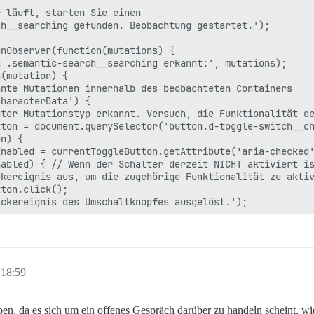
 läuft, starten Sie einen

h__searching gefunden. Beobachtung gestartet.');

nObserver(function(mutations) {

 .semantic-search__searching erkannt:', mutations);

(mutation) {

nte Mutationen innerhalb des beobachteten Containers

haracterData') {

ter Mutationstyp erkannt. Versuch, die Funktionalität de
ton = document.querySelector('button.d-toggle-switch__ch
n) {

nabled = currentToggleButton.getAttribute('aria-checked'
abled) { // Wenn der Schalter derzeit NICHT aktiviert is
kereignis aus, um die zugehörige Funktionalität zu aktiv
ton.click();

ckereignis des Umschaltknopfes ausgelöst.');

chaltknopf bereits aktiviert.');

eintreten, wenn der Umschaltknopf entfernt wird, während
 18:59
tknopf nicht gefunden, als versucht wurde, die Funktiona
en, da es sich um ein offenes Gespräch darüber zu handeln scheint, wi