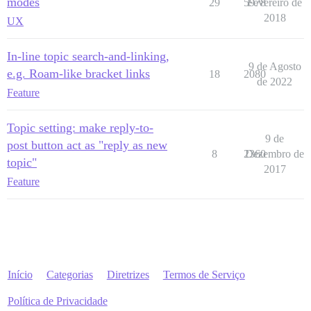
modes
29
5978
Fevereiro de
2018
UX
In-line topic search-and-linking,
9 de Agosto
e.g. Roam-like bracket links
18
2080
de 2022
Feature
Topic setting: make reply-to-
9 de
post button act as "reply as new
8
2360
Dezembro de
topic"
2017
Feature
Início
Categorias
Diretrizes
Termos de Serviço
Política de Privacidade