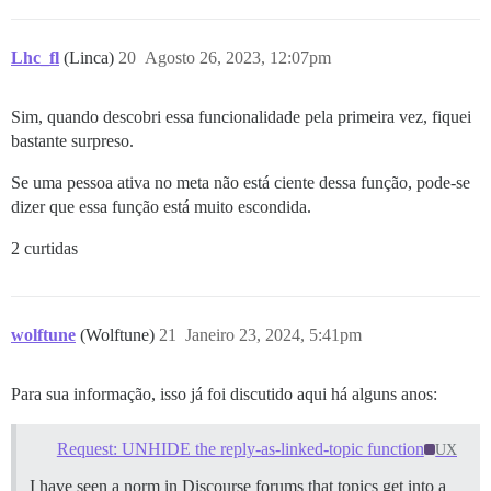
Lhc_fl
(Linca)
20
Agosto 26, 2023, 12:07pm
Sim, quando descobri essa funcionalidade pela primeira vez, fiquei
bastante surpreso.
Se uma pessoa ativa no meta não está ciente dessa função, pode-se
dizer que essa função está muito escondida.
2 curtidas
wolftune
(Wolftune)
21
Janeiro 23, 2024, 5:41pm
Para sua informação, isso já foi discutido aqui há alguns anos:
Request: UNHIDE the reply-as-linked-topic function
UX
I have seen a norm in Discourse forums that topics get into a