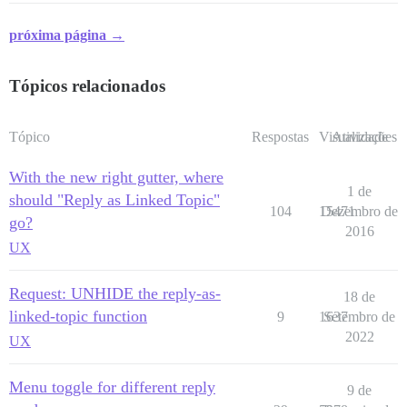
próxima página →
Tópicos relacionados
Tópico
Respostas
Visualizações
Atividade
With the new right gutter, where
1 de
should "Reply as Linked Topic"
104
15471
Dezembro de
go?
2016
UX
Request: UNHIDE the reply-as-
18 de
linked-topic function
9
1637
Setembro de
2022
UX
Menu toggle for different reply
9 de