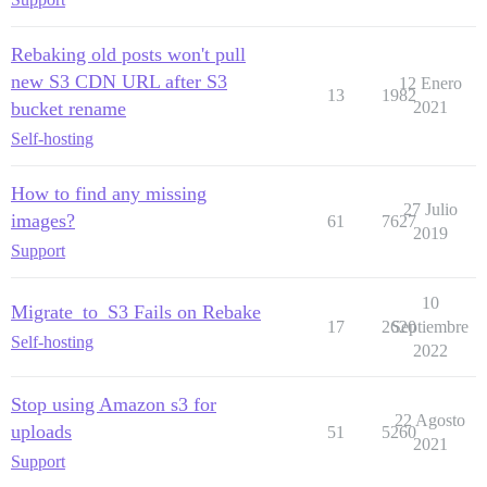
Rebaking old posts won't pull
new S3 CDN URL after S3
12 Enero
13
1982
bucket rename
2021
Self-hosting
How to find any missing
27 Julio
images?
61
7627
2019
Support
10
Migrate_to_S3 Fails on Rebake
17
2620
Septiembre
Self-hosting
2022
Stop using Amazon s3 for
22 Agosto
uploads
51
5260
2021
Support