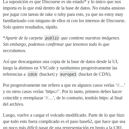
La suposición es que Discourse es sin estado* y lo único que nos
importa es lo que está dentro de la base de datos. No estaba ansioso
por jugar con tareas de rake o ruby para esto, ya que no estoy muy
familiarizado con ninguno de ellos ni con los internos de Discourse.
Solo quiero resultados, rápido.
*
Aparte de la carpeta
public
que contiene nuestras imágenes.
Sin embargo, podemos confirmar que tenemos todo lo que
necesitamos.
Así que descargamos una copia de la base de datos desde la UI,
luego la abrimos en VSCode y sustituimos progresivamente las
referencias a
cdck
(bucket) y
europe1
(bucket de CDN).
Por progresivamente me refiero a que en algunos casos verías ‘//…’
y en otros casos verías ‘https://’. Por lo tanto, primero debes hacer
coincidir y reemplazar ‘//…’, de lo contrario, tendrás https: al final
del archivo.
Luego, vuelve a cargar el volcado modificado. Parte de lo que hizo
que todo esto fuera complicado es el paso base62, que hace que sea
un poco más difícil pasar de una representación en bruto a la URL