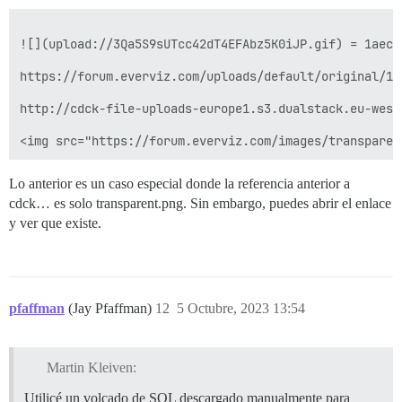
![](upload://3Qa5S9sUTcc42dT4EFAbz5K0iJP.gif) = 1aec0
https://forum.everviz.com/uploads/default/original/1X
http://cdck-file-uploads-europe1.s3.dualstack.eu-west
Lo anterior es un caso especial donde la referencia anterior a
cdck… es solo transparent.png. Sin embargo, puedes abrir el enlace
y ver que existe.
pfaffman
(Jay Pfaffman)
12
5 Octubre, 2023 13:54
Martin Kleiven:
Utilicé un volcado de SQL descargado manualmente para