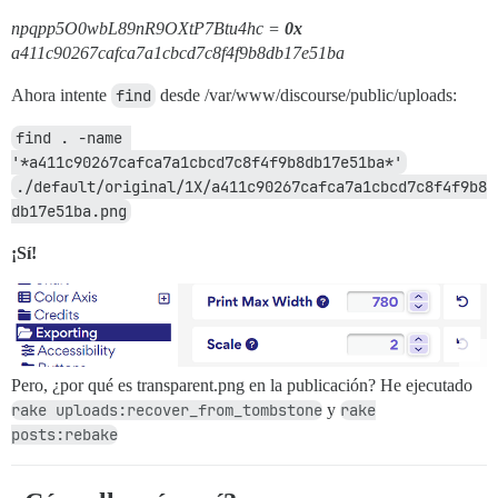
npqpp5O0wbL89nR9OXtP7Btu4hc =
0x
a411c90267cafca7a1cbcd7c8f4f9b8db17e51ba
Ahora intente
find
desde /var/www/discourse/public/uploads:
find . -name 
'*a411c90267cafca7a1cbcd7c8f4f9b8db17e51ba*'
./default/original/1X/a411c90267cafca7a1cbcd7c8f4f9b8
db17e51ba.png
¡Sí!
Pero, ¿por qué es transparent.png en la publicación? He ejecutado
rake uploads:recover_from_tombstone
y
rake
posts:rebake