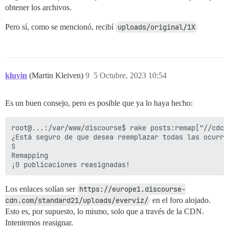
obtener los archivos.
Pero sí, como se mencionó, recibí
uploads/original/1X
kluvin
(Martin Kleiven)
9
5 Octubre, 2023 10:54
Es un buen consejo, pero es posible que ya lo haya hecho:
root@...:/var/www/discourse$ rake posts:remap["//cdck
¿Está seguro de que desea reemplazar todas las ocurre
S

Remapping

Los enlaces solían ser
https://europe1.discourse-
cdn.com/standard21/uploads/everviz/
en el foro alojado.
Esto es, por supuesto, lo mismo, solo que a través de la CDN.
Intentemos reasignar.