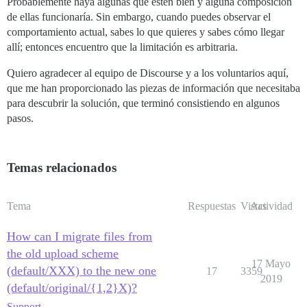
Probablemente haya algunas que estén bien y alguna composición
de ellas funcionaría. Sin embargo, cuando puedes observar el
comportamiento actual, sabes lo que quieres y sabes cómo llegar
allí; entonces encuentro que la limitación es arbitraria.
Quiero agradecer al equipo de Discourse y a los voluntarios aquí,
que me han proporcionado las piezas de información que necesitaba
para descubrir la solución, que terminó consistiendo en algunos
pasos.
Temas relacionados
Tema
Respuestas
Vistas
Actividad
How can I migrate files from
the old upload scheme
17 Mayo
(default/XXX) to the new one
17
3359
2019
(default/original/{1,2}X)?
Support