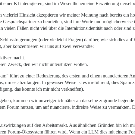
t einer KI interagieren, sind im Wesentlichen eine Erweiterung derselb
in vielerlei Hinsicht akzeptieren wir meiner Meinung nach bereits ein h
re Gesprächspartner zu beurteilen, sind ihre Worte und möglicherweise 
vielen Fällen nicht viel über die Interaktionsidentität nach oder sind z
 Schlussfolgerungen (oder vielleicht Fragen) darüber, wie sich dies au
 aber konzentrieren wir uns auf zwei verwandte:
aktiver macht.
eren Zweck, den wir nicht unterstützen wollen.
 führt zu einer Reduzierung des ersten und einem nuancierteren Ansa
 um es abzufangen. In gewisser Weise ist es irreführend, dies Spam 
gung, das konnte ich mir nicht verkneifen).
eben, kommen wir unweigerlich näher an dasselbe zugrunde liegende Pro
inem Forum nutzen, um auf nuancierte, indirekte Weise zu vermarkten. Die
r Auswirkungen auf den Arbeitsmarkt. Aus ähnlichen Gründen bin ich mir
eren Forum-Ökosystem führen wird. Wenn ein LLM dies mit einem Foru