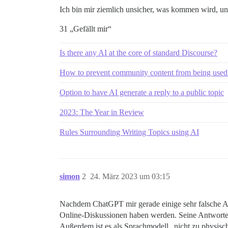
Ich bin mir ziemlich unsicher, was kommen wird, u
31 „Gefällt mir“
Is there any AI at the core of standard Discourse?
How to prevent community content from being used
Option to have AI generate a reply to a public topic
2023: The Year in Review
Rules Surrounding Writing Topics using AI
simon
2
24. März 2023 um 03:15
Nachdem ChatGPT mir gerade einige sehr falsche An
Online-Diskussionen haben werden. Seine Antworten w
Außerdem ist es als Sprachmodell „nicht zu physisc