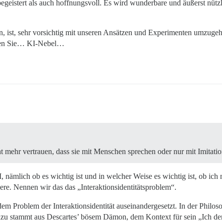
 begeistert als auch hoffnungsvoll. Es wird wunderbare und äußerst n
nen, ist, sehr vorsichtig mit unseren Ansätzen und Experimenten umzug
ssen Sie… KI-Nebel…
t mehr vertrauen, dass sie mit Menschen sprechen oder nur mit Imitati
, nämlich ob es wichtig ist und in welcher Weise es wichtig ist, ob ich
ere. Nennen wir das das „Interaktionsidentitätsproblem“.
m Problem der Interaktionsidentität auseinandergesetzt. In der Philos
zu stammt aus Descartes’ bösem Dämon, dem Kontext für sein „Ich denk