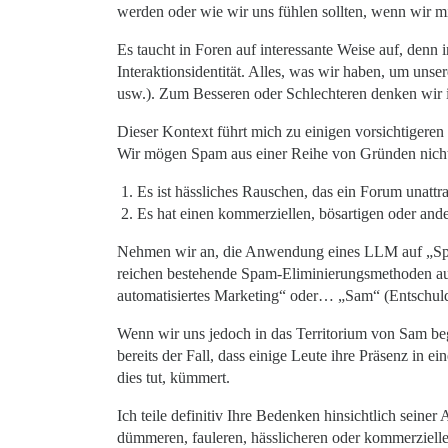
werden oder wie wir uns fühlen sollten, wenn wir mi
Es taucht in Foren auf interessante Weise auf, denn 
Interaktionsidentität. Alles, was wir haben, um unse
usw.). Zum Besseren oder Schlechteren denken wir in 
Dieser Kontext führt mich zu einigen vorsichtigeren
Wir mögen Spam aus einer Reihe von Gründen nicht,
Es ist hässliches Rauschen, das ein Forum unattr
Es hat einen kommerziellen, bösartigen oder and
Nehmen wir an, die Anwendung eines LLM auf „Spam“
reichen bestehende Spam-Eliminierungsmethoden aus,
automatisiertes Marketing“ oder… „Sam“ (Entschuldi
Wenn wir uns jedoch in das Territorium von Sam beg
bereits der Fall, dass einige Leute ihre Präsenz in e
dies tut, kümmert.
Ich teile definitiv Ihre Bedenken hinsichtlich seine
dümmeren, fauleren, hässlicheren oder kommerziell