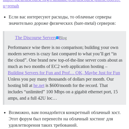
u=remah
Если вас интересуют расходы, то облачные серверы
значительно дороже физических (bare-metal) серверов:
The Discourse Servers
Blog
Performance wise there is no comparison; building your own
modern servers is crazy fast compared to what you’ll get “in
the cloud”. One brand new top-of-the-line server costs about as
much as two months of EC2 web application hosting –
Building Servers for Fun and Prof… OK, Maybe Just for Fun
Unless you pay many thousands of dollars per month. Our
hosting bill at
he.net
is $600/month for the record. That
includes “unlimited” 100 Mbps on a gigabit ethernet port, 15
amps, and a full 42U loc…
Возможно, вам понадобится конкретный облачный хост.
Этот форум был перенесён на облачный хостинг для
удовлетворения таких требований.