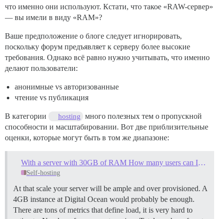
что именно они используют. Кстати, что такое «RAW-сервер»
— вы имели в виду «RAM»?
Ваше предположение о блоге следует игнорировать,
поскольку форум предъявляет к серверу более высокие
требования. Однако всё равно нужно учитывать, что именно
делают пользователи:
анонимные vs авторизованные
чтение vs публикация
В категории
много полезных тем о пропускной
hosting
способности и масштабировании. Вот две приблизительные
оценки, которые могут быть в том же диапазоне:
With a server with 30GB of RAM How many users can I handle simultaneously
Self-hosting
At that scale your server will be ample and over provisioned. A
4GB instance at Digital Ocean would probably be enough.
There are tons of metrics that define load, it is very hard to