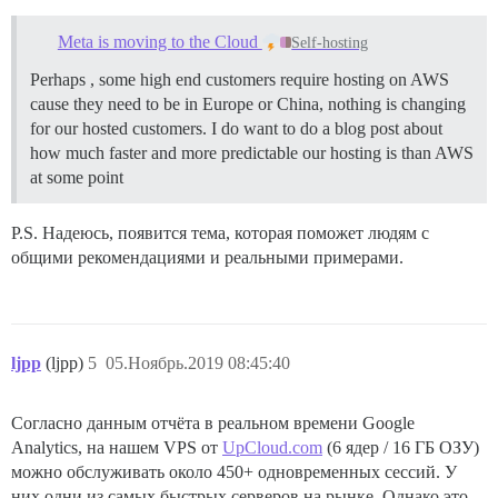
Meta is moving to the Cloud
Self-hosting
Perhaps , some high end customers require hosting on AWS
cause they need to be in Europe or China, nothing is changing
for our hosted customers. I do want to do a blog post about
how much faster and more predictable our hosting is than AWS
at some point
P.S. Надеюсь, появится тема, которая поможет людям с
общими рекомендациями и реальными примерами.
ljpp
(ljpp)
5
05.Ноябрь.2019 08:45:40
Согласно данным отчёта в реальном времени Google
Analytics, на нашем VPS от
UpCloud.com
(6 ядер / 16 ГБ ОЗУ)
можно обслуживать около 450+ одновременных сессий. У
них одни из самых быстрых серверов на рынке. Однако это,