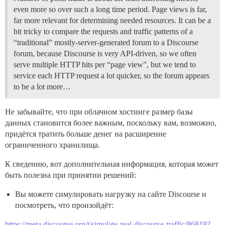
even more so over such a long time period. Page views is far,
far more relevant for determining needed resources. It can be a
bit tricky to compare the requests and traffic patterns of a
“traditional” mostly-server-generated forum to a Discourse
forum, because Discourse is very API-driven, so we often
serve multiple HTTP hits per “page view”, but we tend to
service each HTTP request a lot quicker, so the forum appears
to be a lot more…
Не забывайте, что при облачном хостинге размер базы
данных становится более важным, поскольку вам, возможно,
придётся тратить больше денег на расширение
ограниченного хранилища.
К сведению, вот дополнительная информация, которая может
быть полезна при принятии решений:
Вы можете симулировать нагрузку на сайте Discourse и
посмотреть, что произойдёт:
https://meta.discourse.org/t/simulate-real-discourse-traffic/86818?