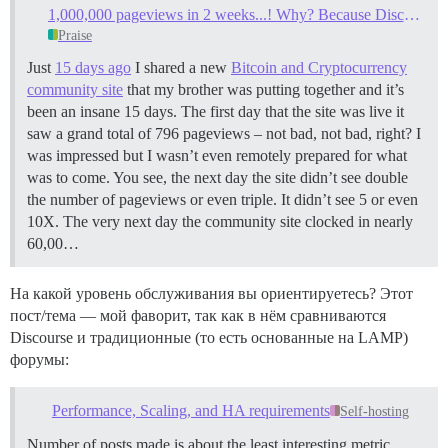
1,000,000 pageviews in 2 weeks...! Why? Because Discourse.
Praise
Just
15 days ago
I shared a new
Bitcoin and Cryptocurrency
community site
that my brother was putting together and it’s
been an insane 15 days. The first day that the site was live it
saw a grand total of 796 pageviews – not bad, not bad, right? I
was impressed but I wasn’t even remotely prepared for what
was to come. You see, the next day the site didn’t see double
the number of pageviews or even triple. It didn’t see 5 or even
10X. The very next day the community site clocked in nearly
60,00…
На какой уровень обслуживания вы ориентируетесь? Этот
пост/тема — мой фаворит, так как в нём сравниваются
Discourse и традиционные (то есть основанные на LAMP)
форумы:
Performance, Scaling, and HA requirements
Self-hosting
Number of posts made is about the least interesting metric,