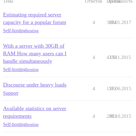
Тема
Ответов
Просм.
Активность
Estimating required server
capacity for a popular forum
4
3224
08.01.2017
Self-hosting
hosting
With a server with 30GB of
RAM How many users can I
4
4338
15.11.2015
handle simultaneously
Self-hosting
hosting
Discourse under heavy loads
4
1573
26.06.2015
Support
Available statistics on server
requirements
4
2353
08.10.2015
Self-hosting
hosting