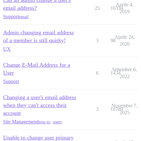
Can an admin change a user's
Aprile 4,
email address?
25
10334
2019
Support
email
Admin changing email address
Aprile 24,
of a member is still quirky!
3
98
2026
UX
Change E-Mail Address for a
Settembre 6,
User
6
1434
2022
Support
Changing a user's email address
when they can't access their
Novembre 7,
3
10789
account
2025
Site Management
how-to
,
users
Unable to change user primary