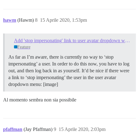
hawm
(Hawm)
8
15 Aprile 2020, 1:53pm
Add 'stop impersonating' link to user avatar dropdown when impersonating
Feature
As far as I’m aware, there is currently no way to ‘stop
impersonating’ a user. In order to do this now, you have to log
out, and then log back in as yourself. It’d be nice if there were
a link to ‘stop impersonating’ the user in the user avatar
dropdown menu: [image]
Al momento sembra non sia possibile
pfaffman
(Jay Pfaffman)
9
15 Aprile 2020, 2:03pm