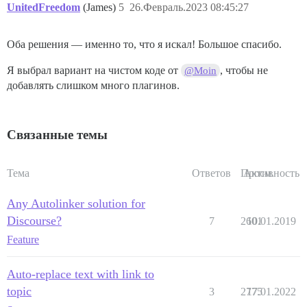
UnitedFreedom
(James)
5
26.Февраль.2023 08:45:27
Оба решения — именно то, что я искал! Большое спасибо.
Я выбрал вариант на чистом коде от
, чтобы не
@Moin
добавлять слишком много плагинов.
Связанные темы
Тема
Ответов
Просм.
Активность
Any Autolinker solution for
Discourse?
7
2601
10.01.2019
Feature
Auto-replace text with link to
topic
3
2775
17.01.2022