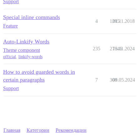
Support
Special inline commands
4
1285
01.11.2018
Feature
Auto-Linkify Words
235
27646
13.11.2024
Theme component
official
,
linkify-words
How to avoid guarded words in
certain paragraphs
7
308
09.05.2024
Support
Главная
Категории
Рекомендации