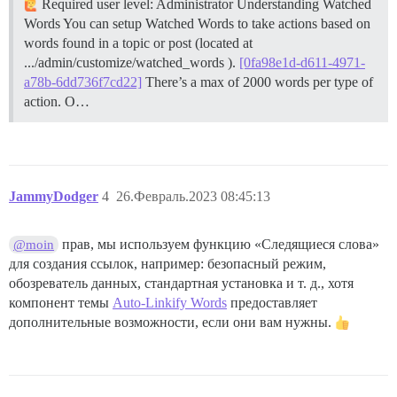
Required user level: Administrator
Understanding Watched
Words You can setup Watched Words to take actions based on
words found in a topic or post (located at
.../admin/customize/watched_words ).
[0fa98e1d-d611-4971-
a78b-6dd736f7cd22]
There’s a max of 2000 words per type of
action. O…
JammyDodger
4
26.Февраль.2023 08:45:13
прав, мы используем функцию «Следящиеся слова»
@moin
для создания ссылок, например: безопасный режим,
обозреватель данных, стандартная установка и т. д., хотя
компонент темы
Auto-Linkify Words
предоставляет
дополнительные возможности, если они вам нужны.