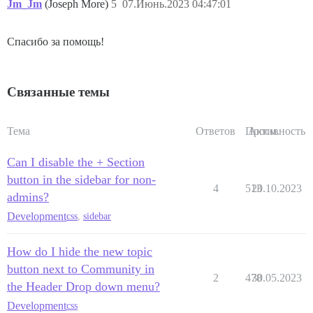
Jm_Jm
(Joseph More)
5
07.Июнь.2023 04:47:01
Спасибо за помощь!
Связанные темы
Тема
Ответов
Просм.
Активность
Can I disable the + Section
button in the sidebar for non-
4
513
20.10.2023
admins?
Development
css
,
sidebar
How do I hide the new topic
button next to Community in
2
478
30.05.2023
the Header Drop down menu?
Development
css