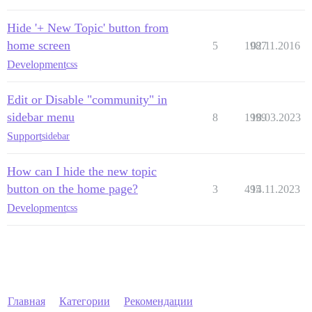
Hide '+ New Topic' button from
home screen
5
1987
02.11.2016
Development
css
Edit or Disable "community" in
sidebar menu
8
1999
18.03.2023
Support
sidebar
How can I hide the new topic
button on the home page?
3
495
14.11.2023
Development
css
Главная
Категории
Рекомендации