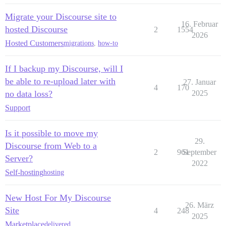
Migrate your Discourse site to
16. Februar
hosted Discourse
2
1554
2026
Hosted Customers
migrations
,
how-to
If I backup my Discourse, will I
be able to re-upload later with
27. Januar
4
170
no data loss?
2025
Support
Is it possible to move my
29.
Discourse from Web to a
2
961
September
Server?
2022
Self-hosting
hosting
New Host For My Discourse
26. März
Site
4
248
2025
Marketplace
delivered