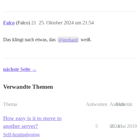
Falco
(Falco)
21
25. Oktober 2024 um 21:54
Das klingt nach etwas, das
weiß.
@gerhard
nächste Seite →
Verwandte Themen
Thema
Antworten
Aufrufe
Aktivität
How easy is it to move to
another server?
5
6034
21. Mai 2019
Self-hosting
hosting