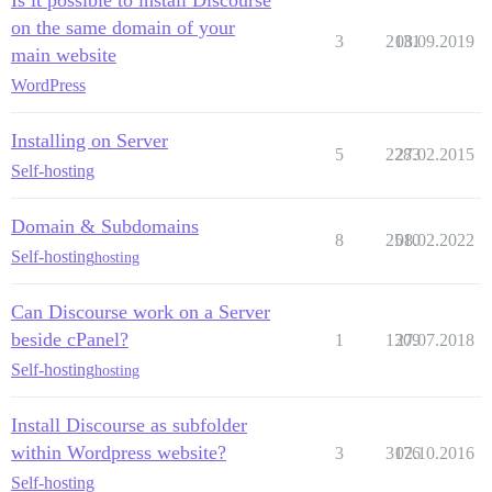
Is it possible to install Discourse
on the same domain of your
3
2131
08.09.2019
main website
WordPress
Installing on Server
5
2283
27.02.2015
Self-hosting
Domain & Subdomains
8
2510
08.02.2022
Self-hosting
hosting
Can Discourse work on a Server
beside cPanel?
1
1309
27.07.2018
Self-hosting
hosting
Install Discourse as subfolder
within Wordpress website?
3
3176
02.10.2016
Self-hosting