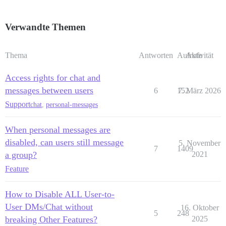
Verwandte Themen
Thema
Antworten
Aufrufe
Aktivität
Access rights for chat and
messages between users
6
152
7. März 2026
Support
chat
,
personal-messages
When personal messages are
disabled, can users still message
5. November
7
1409
a group?
2021
Feature
How to Disable ALL User-to-
User DMs/Chat without
16. Oktober
5
248
breaking Other Features?
2025