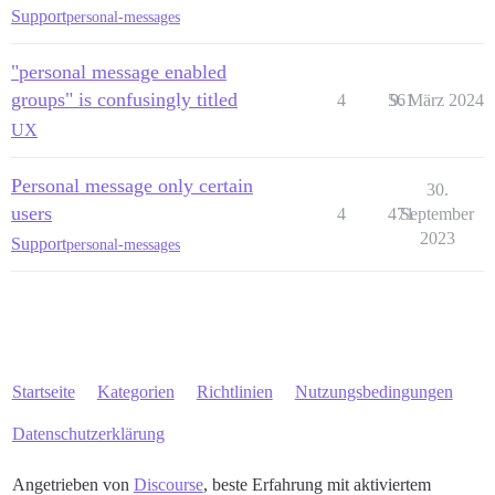
Support
personal-messages
"personal message enabled
groups" is confusingly titled
4
561
9. März 2024
UX
Personal message only certain
30.
users
4
471
September
2023
Support
personal-messages
Startseite
Kategorien
Richtlinien
Nutzungsbedingungen
Datenschutzerklärung
Angetrieben von
Discourse
, beste Erfahrung mit aktiviertem