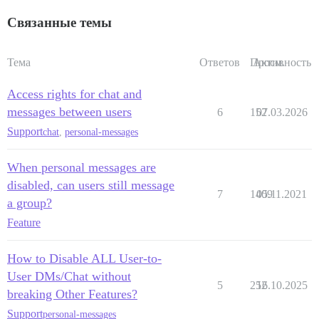
Связанные темы
Тема
Ответов
Просм.
Активность
Access rights for chat and
messages between users
6
152
07.03.2026
Support
chat
,
personal-messages
When personal messages are
disabled, can users still message
7
1409
05.11.2021
a group?
Feature
How to Disable ALL User-to-
User DMs/Chat without
5
252
16.10.2025
breaking Other Features?
Support
personal-messages