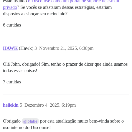
estão usando
o Discourse como um portal de suporte de e-mail
privado
? Se vocês se afastaram dessas estratégias, estariam
dispostos a esboçar seu raciocínio?
6 curtidas
HAWK
(Hawk)
3
Novembro 21, 2025, 6:38pm
Olá John, obrigado! Sim, tenho o prazer de dizer que ainda usamos
todas essas coisas!
7 curtidas
hellekin
5
Dezembro 4, 2025, 6:19pm
Obrigado
por esta atualização muito bem-vinda sobre o
@blake
uso interno do Discourse!