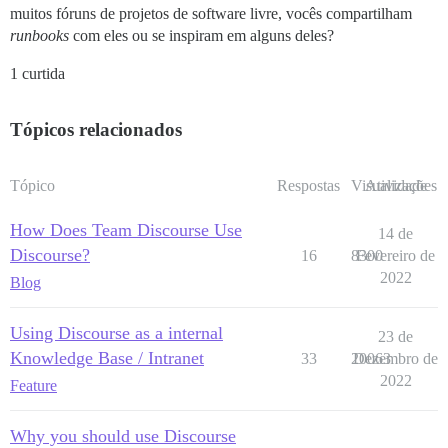
muitos fóruns de projetos de software livre, vocês compartilham
runbooks
com eles ou se inspiram em alguns deles?
1 curtida
Tópicos relacionados
Tópico
Respostas
Visualizações
Atividade
How Does Team Discourse Use
14 de
Discourse?
16
8300
Fevereiro de
2022
Blog
Using Discourse as a internal
23 de
Knowledge Base / Intranet
33
20063
Dezembro de
2022
Feature
Why you should use Discourse