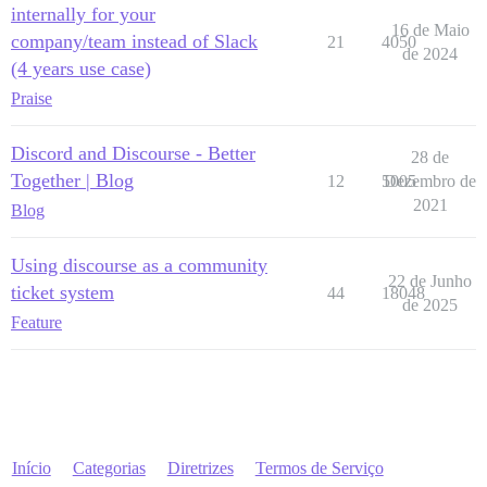
internally for your
16 de Maio
company/team instead of Slack
21
4050
de 2024
(4 years use case)
Praise
Discord and Discourse - Better
28 de
Together | Blog
12
5005
Dezembro de
2021
Blog
Using discourse as a community
22 de Junho
ticket system
44
18048
de 2025
Feature
Início
Categorias
Diretrizes
Termos de Serviço