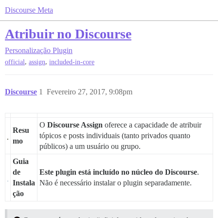
Discourse Meta
Atribuir no Discourse
Personalização
Plugin
,
,
official
assign
included-in-core
Discourse
1
Fevereiro 27, 2017, 9:08pm
O
Discourse Assign
oferece a capacidade de atribuir
Resu
tópicos e posts individuais (tanto privados quanto
mo
públicos) a um usuário ou grupo.
Guia
de
Este plugin está incluído no núcleo do Discourse
.
Instala
Não é necessário instalar o plugin separadamente.
ção