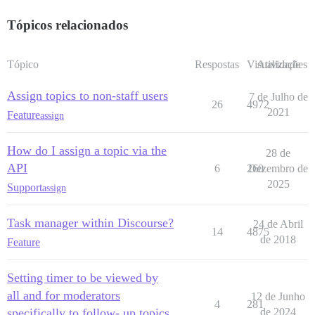
Tópicos relacionados
Tópico
Respostas
Visualizações
Atividade
Assign topics to non-staff users
7 de Julho de
26
4972
2021
Feature
assign
How do I assign a topic via the
28 de
API
6
260
Dezembro de
2025
Support
assign
Task manager within Discourse?
24 de Abril
14
4875
de 2018
Feature
Setting timer to be viewed by
all and for moderators
12 de Junho
4
281
specifically to follow- up topics
de 2024