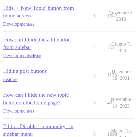
Hide '+ New Topic' button from
Novembre 2,
home screen
5
1987
2016
Development
css
How can I hide the add button
Giugno 7,
from sidebar
4
752
2023
Development
sidebar
Hiding post buttons
Dicembre
2
1135
19, 2021
Feature
How can I hide the new topic
Novembre
button on the home page?
3
495
14, 2023
Development
css
Edit or Disable "community" in
Marzo 18,
sidebar menu
8
1998