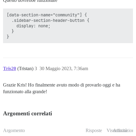
Questo dovrebbe funzionare
[data-section-name="community"] {

  .sidebar-section-header-button {

    display: none;

  }

Tris20
(Tristan)
3
30 Maggio 2023, 7:36am
Grazie Kris! Ho finalmente avuto modo di provarlo oggi e ha
funzionato alla grande!
Argomenti correlati
Argomento
Risposte
Visualizzazioni
Attività