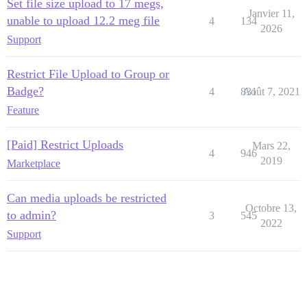
Set file size upload to 17 megs,
Janvier 11,
unable to upload 12.2 meg file
4
134
2026
Support
Restrict File Upload to Group or
Badge?
4
831
Août 7, 2021
Feature
[Paid] Restrict Uploads
Mars 22,
4
946
2019
Marketplace
Can media uploads be restricted
Octobre 13,
to admin?
3
545
2022
Support