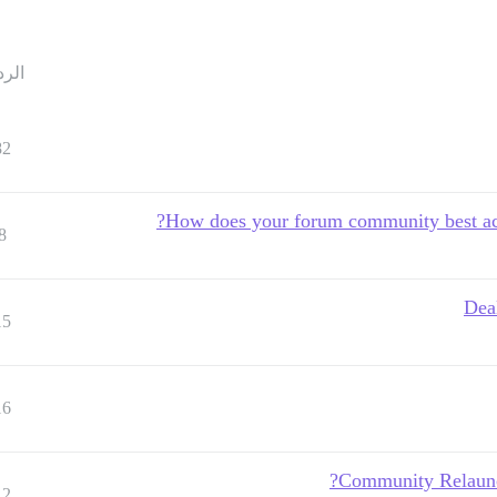
الرد
82
How does your forum community best achi
8
Dea
15
16
Community Relaunch
12