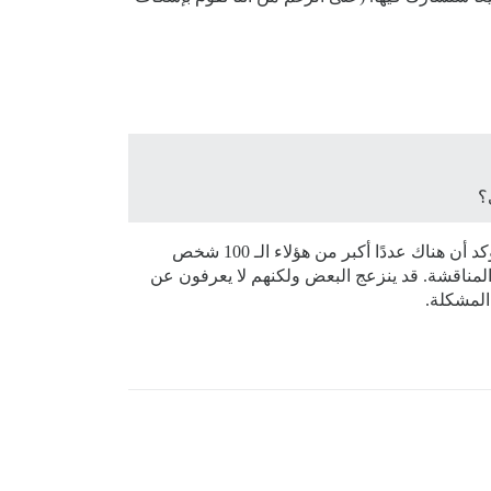
إذا كان هناك 100 شخص سعوا للحصول على ميزة التجاهل لمستخدم ما حتى يتمكنوا من الاستمرار في المشاركة، فمن المؤكد أن هناك عددًا أكبر من هؤلاء الـ 100 شخص
 المناقشة. قد ينزعج البعض ولكنهم لا يعرفون عن
المشكلة.