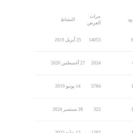
مرات
ود
النشاط
العرض
14053
25 أبريل 2019
2024
27 أغسطس 2020
5784
14 يونيو 2019
322
28 سبتمبر 2024
1282
13 يوليو 2022