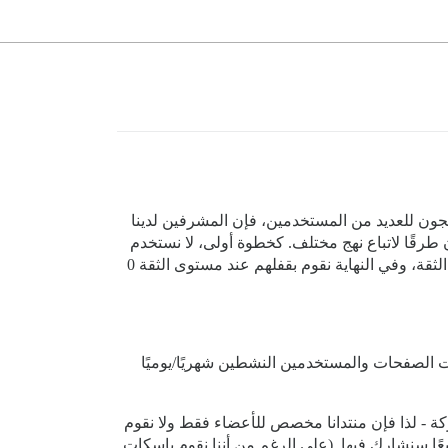
عجون للعديد من المستخدمين، فإن المشرفين لدينا
رقًا لاتباع نهج مختلف. كخطوة أولى، لا نستخدم
تحذيرًا رسميًا - بل مجرد محادثة فردية. إذا ارتفع معدل تجاهلهم، فإننا نصعد الأمر بتحذير رسمي، ثم نبدأ في خفض مستويات الثقة، وفي النهاية نقوم بقفلهم عند مستوى الثقة 0
ت الصفحات والمستخدمين النشطين شهريًا/يوميًا
كة - لذا فإن منتدانا مخصص للأعضاء فقط ولا نقوم
عًا سنشارك فيها. (على الرغم من أننا نقوم بإسكات