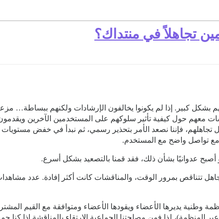
ن تجاهلاً في منتداك؟
هلهم بشكل كبير. إذا لم يكونوا يخالفون الإرشادات ولكنهم ببساطة… مز
ت معهم حول كيفية تأثير سلوكهم على المستخدمين الآخرين ويقدمون ط
مع تواصل واضح مع المستخدم.
أصبح عدوانيًا بشأن ذلك، فقد قمنا بالتصعيد بشكل أسرع.
تجاهل تتناقص بمرور الوقت، والمناقشات كانت أكثر إفادة. عدد مشاهدا
ظمة وطنية يديرها الأعضاء ويقودها الأعضاء ومتوافقة مع القيم المشتر
المنظمة)، لذا فمن مصلحتنا الجماعية الارتقاء بالمناقشة إذا كنا جمي