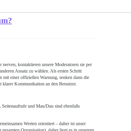
 um?
er nerven, kontaktieren unsere Moderatoren sie per
anderen Ansatz zu wählen. Als ersten Schritt
ir mit einer offiziellen Warnung, senken dann die
 mit klarer Kommunikation an den Benutzer.
r. Seitenaufrufe und Mau/Dau sind ebenfalls
gemeinsamen Werten orientiert – daher ist unser
 gesamten Organisation), daher liegt es in unserem