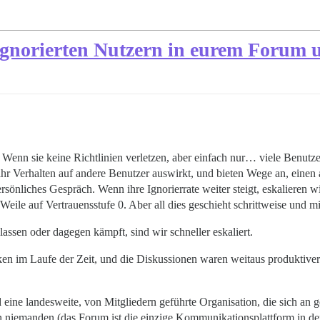
 ignorierten Nutzern in eurem Forum
. Wenn sie keine Richtlinien verletzen, aber einfach nur… viele Benutz
ihr Verhalten auf andere Benutzer auswirkt, und bieten Wege an, einen 
sönliches Gespräch. Wenn ihre Ignorierrate weiter steigt, eskalieren w
e Weile auf Vertrauensstufe 0. Aber all dies geschieht schrittweise und
lassen oder dagegen kämpft, sind wir schneller eskaliert.
sinken im Laufe der Zeit, und die Diskussionen waren weitaus produktive
d eine landesweite, von Mitgliedern geführte Organisation, die sich an 
n niemanden (das Forum ist die einzige Kommunikationsplattform in der