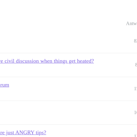
Antw
8
civil discussion when things get heated?
orum
1
1
re just ANGRY tips?
1