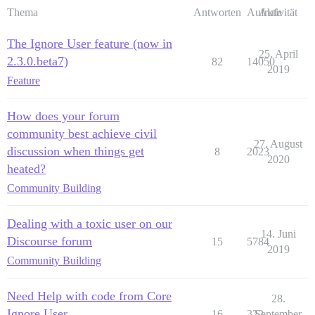
Thema
Antworten
Aufrufe
Aktivität
The Ignore User feature (now in
25. April
2.3.0.beta7)
82
14050
2019
Feature
How does your forum
community best achieve civil
27. August
discussion when things get
8
2023
2020
heated?
Community Building
Dealing with a toxic user on our
14. Juni
Discourse forum
15
5784
2019
Community Building
Need Help with code from Core
28.
Ignore User
16
322
September