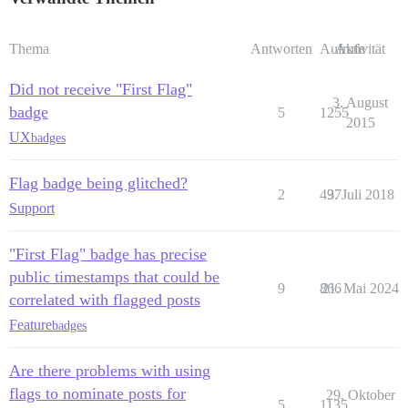
Thema
Antworten
Aufrufe
Aktivität
Did not receive "First Flag"
3. August
badge
5
1255
2015
UX
badges
Flag badge being glitched?
2
437
9. Juli 2018
Support
"First Flag" badge has precise
public timestamps that could be
9
866
21. Mai 2024
correlated with flagged posts
Feature
badges
Are there problems with using
flags to nominate posts for
29. Oktober
5
1135