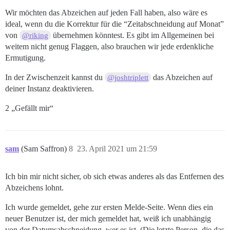
Wir möchten das Abzeichen auf jeden Fall haben, also wäre es
ideal, wenn du die Korrektur für die “Zeitabschneidung auf Monat”
von
übernehmen könntest. Es gibt im Allgemeinen bei
@riking
weitem nicht genug Flaggen, also brauchen wir jede erdenkliche
Ermutigung.
In der Zwischenzeit kannst du
das Abzeichen auf
@joshtriplett
deiner Instanz deaktivieren.
2 „Gefällt mir“
sam
(Sam Saffron)
8
23. April 2021 um 21:59
Ich bin mir nicht sicher, ob sich etwas anderes als das Entfernen des
Abzeichens lohnt.
Ich wurde gemeldet, gehe zur ersten Melde-Seite. Wenn dies ein
neuer Benutzer ist, der mich gemeldet hat, weiß ich unabhängig
von der Datumsabschneidung, wer es ist. (Die letzte Person, die das