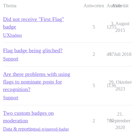
Thema
Antworten
Aufrufe
Aktivität
Did not receive "First Flag"
3. August
badge
5
1255
2015
UX
badges
Flag badge being glitched?
2
437
9. Juli 2018
Support
Are there problems with using
flags to nominate posts for
29. Oktober
5
1136
recognition?
2023
Support
Two custom badges on
21.
moderation
2
707
September
2020
Data & reporting
sql-triggered-badge