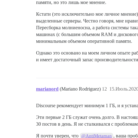
памяти, но это лишь мое мнение.
Кстати (это исключительно мое личное мнение), 
выделенные серверы. Честно говоря, мне нравит
Пересборка молниеносна, а работа системы така
машинах (с большим объемом RAM и дискового п
минимальным объемом оперативной памяти.
Однако это основано на моем личном опыте рабо
и имеет достаточный запас производительности
marianord
(Mariano Rodriguez)
12
15.Июль.2020
Discourse рекомендует минимум 1 ГБ, и я устан
Эти первые 2 ГБ служат очень долго. В настоя
30 постов в день. Я не сталкивался с проблема
Я почти уверен, что
, ваша проб
@AntiMetaman