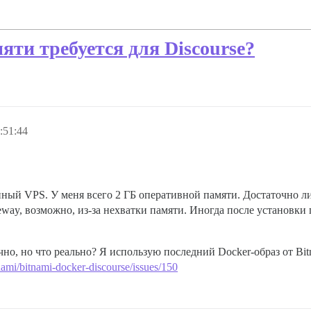
ти требуется для Discourse?
:51:44
енный VPS. У меня всего 2 ГБ оперативной памяти. Достаточно л
eway, возможно, из-за нехватки памяти. Иногда после установки
чно, но что реально? Я использую последний Docker-образ от Bit
tnami/bitnami-docker-discourse/issues/150