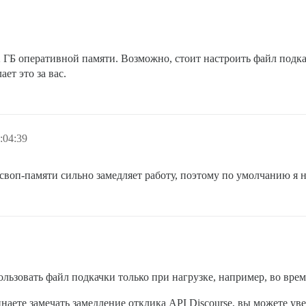
2 ГБ оперативной памяти. Возможно, стоит настроить файл подкач
ает это за вас.
:04:39
своп-памяти сильно замедляет работу, поэтому по умолчанию я не
зовать файл подкачки только при нагрузке, например, во врем
наете замечать замедление отклика API Discourse, вы можете у