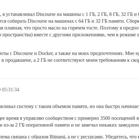
я устанавливал Discourse на машины с 1 ГБ, 2 ГБ, 8 ГБ, 32 ГБ и
ся собирать Discourse на машинах с 64 ГБ и 32 ГБ памяти. Сборк
я плавная, что просто масло на горячем тосте. Поэтому я предп
ространства) вместе с другими приложениями, чем в режиме sta
ты с Discourse и Docker, а также на моих предпочтениях. Мне нр
 в продакшене, а 2 ГБ не соответствуют моим требованиям к ско
 05:31:34
авливал систему с таким объемом памяти, но она быстро начинае
щее время я управляю сообществом с примерно 3500 посещений в 
ми из-за 2 ГБ оперативной памяти и не замечал никаких замедлен
лема связана с образом Bitnami, а не с ресурсами. Убедитесь, чт