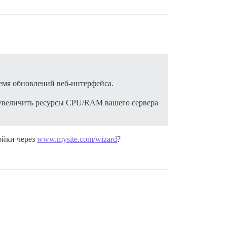
емя обновлений веб-интерфейса.
е увеличить ресурсы CPU/RAM вашего сервера
ойки через
www.mysite.com/wizard
?