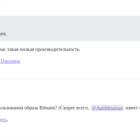
1
ami.
вас такая низкая производительность.
Discourse
ьзования образа Bitnami? (Скорее всего,
имеет 
@AntiMetaman
десь
.