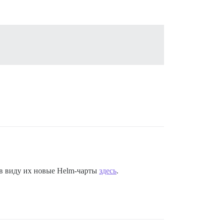
в виду их новые Helm-чарты
здесь
.