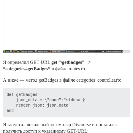
Я определил GET-URL
get “/getbadges” =>
“categories#getBadges”
в файле routes.rb.
А ниже — метод getBadges в файле categories_controller.rb:
def getBadges

	json_data = {"name":"siddhu"}

	render json: json_data

Я запустил локальный экземпляр Discourse и попытался
получить доступ к указанному GET-URL: