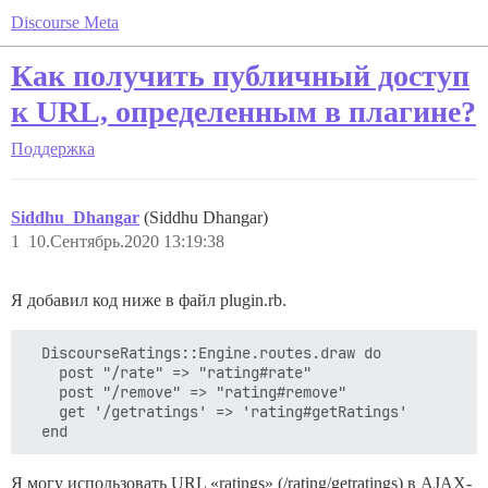
Discourse Meta
Как получить публичный доступ
к URL, определенным в плагине?
Поддержка
Siddhu_Dhangar
(Siddhu Dhangar)
1
10.Сентябрь.2020 13:19:38
Я добавил код ниже в файл plugin.rb.
  DiscourseRatings::Engine.routes.draw do

    post "/rate" => "rating#rate"

    post "/remove" => "rating#remove"

    get '/getratings' => 'rating#getRatings'

Я могу использовать URL «ratings» (/rating/getratings) в AJAX-