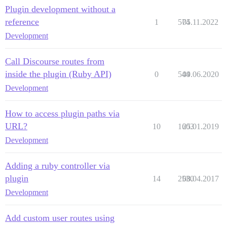
Plugin development without a
reference
1
574
05.11.2022
Development
Call Discourse routes from
inside the plugin (Ruby API)
0
544
09.06.2020
Development
How to access plugin paths via
URL?
10
1603
25.01.2019
Development
Adding a ruby controller via
plugin
14
2530
08.04.2017
Development
Add custom user routes using