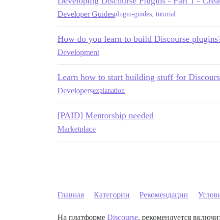
Developing Discourse Plugins - Part 1 - Creat
Developer Guides
plugin-guides
,
tutorial
How do you learn to build Discourse plugins
Development
Learn how to start building stuff for Discours
Developers
explanation
[PAID] Mentorship needed
Marketplace
Главная
Категории
Рекомендации
Услов
На платформе
Discourse
, рекомендуется включит