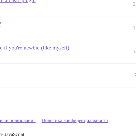
e a basic plugin
3
?
1
e if you're newbie (like myself)
1
ия использования
Политика конфиденциальности
ь JavaScript