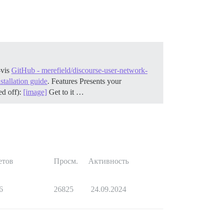
-vis
GitHub - merefield/discourse-user-network-
stallation guide
.
Features Presents your
ed off):
[image]
Get to it …
етов
Просм.
Активность
6
26825
24.09.2024