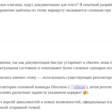
жные плагины, ищут документацию для этого? Я опытный разрабо
бражение шаблона по этому маршруту оказывается сложным при 
шения, так как документация быстро устаревает и обычно лишь 
ктуальном состоянии и охватывают более сложные сценарии ис
аучились именно этому — использовать существующие репозитор
озитории основной команды Discourse (
), затем репози
official
олнять различные задачи (в указанном порядке!
).
ых версий зависимостей и новых возможностей, официальные п
чной отправной точкой.