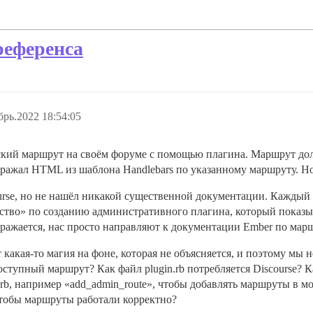
референса
брь.2022 18:54:05
ьский маршрут на своём форуме с помощью плагина. Маршрут д
ображал HTML из шаблона Handlebars по указанному маршруту. Н
urse, но не нашёл никакой существенной документации. Каждый ра
дство» по созданию административного плагина, который показ
бражается, нас просто направляют к документации Ember по мар
 какая-то магия на фоне, которая не объясняется, и поэтому мы 
оступный маршрут? Как файл plugin.rb потребляется Discourse? 
n.rb, например «add_admin_route», чтобы добавлять маршруты в 
чтобы маршруты работали корректно?