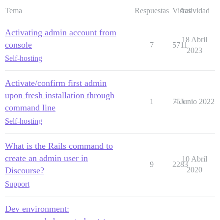
Tema
Respuestas
Vistas
Actividad
Activating admin account from
18 Abril
console
7
5711
2023
Self-hosting
Activate/confirm first admin
upon fresh installation through
1
755
4 Junio 2022
command line
Self-hosting
What is the Rails command to
create an admin user in
10 Abril
9
2283
Discourse?
2020
Support
Dev environment: