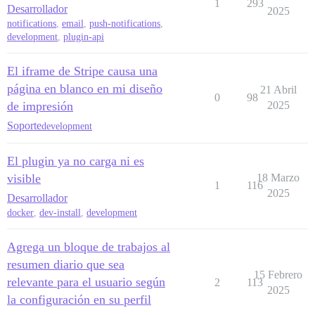
1
293
Desarrollador
2025
notifications
,
email
,
push-notifications
,
development
,
plugin-api
El iframe de Stripe causa una
página en blanco en mi diseño
21 Abril
0
98
de impresión
2025
Soporte
development
El plugin ya no carga ni es
visible
18 Marzo
1
116
2025
Desarrollador
docker
,
dev-install
,
development
Agrega un bloque de trabajos al
resumen diario que sea
15 Febrero
relevante para el usuario según
2
113
2025
la configuración en su perfil