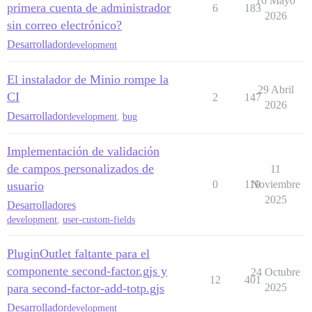
16 Mayo
primera cuenta de administrador
6
183
2026
sin correo electrónico?
Desarrollador
development
El instalador de Minio rompe la
29 Abril
CI
2
147
2026
Desarrollador
development
,
bug
Implementación de validación
de campos personalizados de
11
0
119
Noviembre
usuario
2025
Desarrolladores
development
,
user-custom-fields
PluginOutlet faltante para el
componente second-factor.gjs y
24 Octubre
12
401
para second-factor-add-totp.gjs
2025
Desarrollador
development