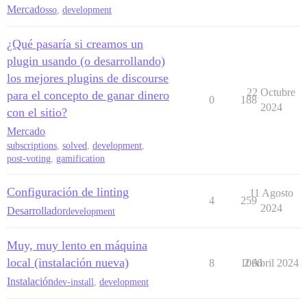
Mercado
sso
,
development
¿Qué pasaría si creamos un
plugin usando (o desarrollando)
los mejores plugins de discourse
22 Octubre
para el concepto de ganar dinero
0
188
2024
con el sitio?
Mercado
subscriptions
,
solved
,
development
,
post-voting
,
gamification
Configuración de linting
11 Agosto
4
259
2024
Desarrollador
development
Muy, muy lento en máquina
local (instalación nueva)
8
1066
2 Abril 2024
Instalación
dev-install
,
development