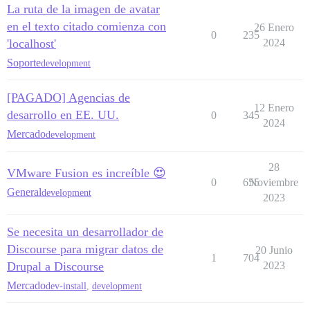
La ruta de la imagen de avatar
en el texto citado comienza con
26 Enero
0
235
'localhost'
2024
Soporte
development
[PAGADO] Agencias de
12 Enero
desarrollo en EE. UU.
0
345
2024
Mercado
development
28
VMware Fusion es increíble 😍
0
655
Noviembre
General
development
2023
Se necesita un desarrollador de
Discourse para migrar datos de
20 Junio
1
704
Drupal a Discourse
2023
Mercado
dev-install
,
development