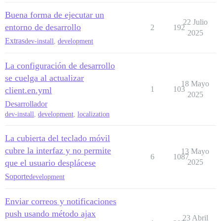
Buena forma de ejecutar un
22 Julio
entorno de desarrollo
2
192
2025
Extras
dev-install
,
development
La configuración de desarrollo
se cuelga al actualizar
18 Mayo
1
103
client.en.yml
2025
Desarrollador
dev-install
,
development
,
localization
La cubierta del teclado móvil
cubre la interfaz y no permite
13 Mayo
6
1087
que el usuario desplácese
2025
Soporte
development
Enviar correos y notificaciones
push usando método ajax
23 Abril