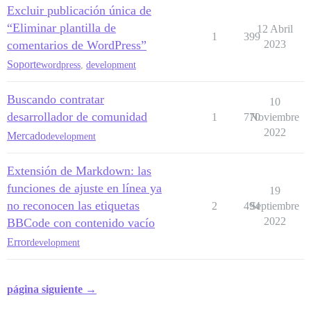
Excluir publicación única de
“Eliminar plantilla de
12 Abril
1
399
comentarios de WordPress”
2023
Soporte
wordpress
,
development
Buscando contratar
10
desarrollador de comunidad
1
770
Noviembre
2022
Mercado
development
Extensión de Markdown: las
funciones de ajuste en línea ya
19
no reconocen las etiquetas
2
494
Septiembre
2022
BBCode con contenido vacío
Error
development
página siguiente →