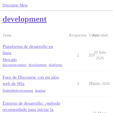
Discourse Meta
development
Tema
Respuestas
Vistas
Actividad
Plataforma de desarrollo en
línea
20 Julio
2
203
2026
Mercado
discourseconnect
,
development
,
platforms
Foro de Discourse con mi sitio
web de Wix
3
182
7 Julio 2026
Soporte
development
,
hosting
Entorno de desarrollo: ¿método
recomendado para iniciar la