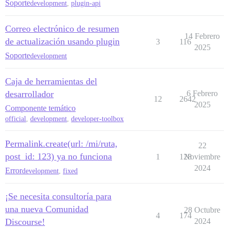
Soporte
development
,
plugin-api
Correo electrónico de resumen
14 Febrero
de actualización usando plugin
3
116
2025
Soporte
development
Caja de herramientas del
desarrollador
6 Febrero
12
2642
2025
Componente temático
official
,
development
,
developer-toolbox
Permalink.create(url: /mi/ruta,
22
post_id: 123) ya no funciona
1
128
Noviembre
2024
Error
development
,
fixed
¡Se necesita consultoría para
una nueva Comunidad
28 Octubre
4
174
Discourse!
2024