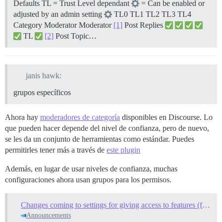
Defaults TL = Trust Level dependant
= Can be enabled or
adjusted by an admin setting
TL0 TL1 TL2 TL3 TL4
Category Moderator Moderator
[1]
Post Replies
TL
[2]
Post Topic…
janis hawk:
grupos específicos
Ahora hay
moderadores de categoría
disponibles en Discourse. Lo
que pueden hacer depende del nivel de confianza, pero de nuevo,
se les da un conjunto de herramientas como estándar. Puedes
permitirles tener más a través de
este plugin
Además, en lugar de usar niveles de confianza, muchas
configuraciones ahora usan grupos para los permisos.
Changes coming to settings for giving access to features (from trust levels to groups)
Announcements