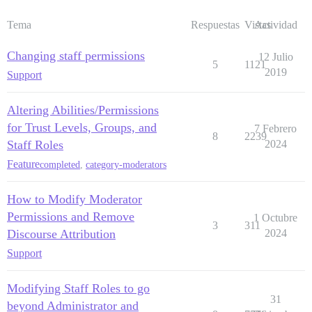
Tema
Respuestas
Vistas
Actividad
Changing staff permissions
12 Julio
5
1121
2019
Support
Altering Abilities/Permissions
for Trust Levels, Groups, and
7 Febrero
8
2239
Staff Roles
2024
Feature
completed
,
category-moderators
How to Modify Moderator
Permissions and Remove
1 Octubre
3
311
Discourse Attribution
2024
Support
Modifying Staff Roles to go
31
beyond Administrator and