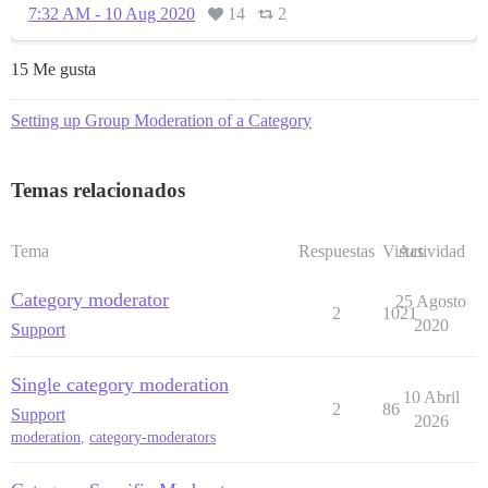
7:32 AM - 10 Aug 2020
14
2
15 Me gusta
Setting up Group Moderation of a Category
Temas relacionados
Tema
Respuestas
Vistas
Actividad
Category moderator
25 Agosto
2
1021
2020
Support
Single category moderation
10 Abril
2
86
Support
2026
moderation
,
category-moderators