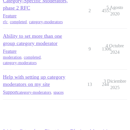
Category-Specific Moderators,
phase 2 RFC
5 Agosto
2
4557
2020
Feature
rfc
,
completed
,
category-moderators
Ability to set more than one
group category moderator
4 Octubre
9
1306
Feature
2024
moderation
,
completed
,
category-moderators
Help with setting up category
3 Diciembre
moderators on my site
13
244
2025
Support
category-moderators
,
spaces