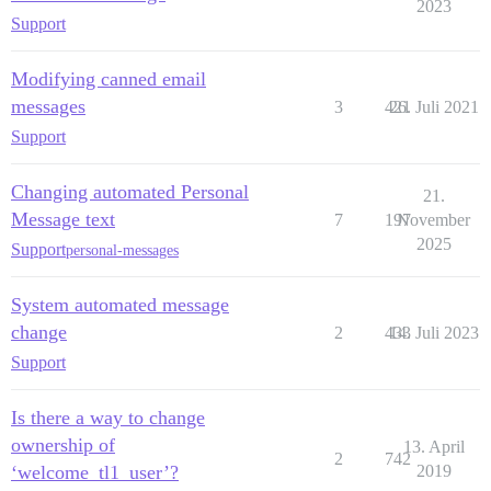
2023
Support
Modifying canned email
messages
3
421
26. Juli 2021
Support
Changing automated Personal
21.
Message text
7
197
November
2025
Support
personal-messages
System automated message
change
2
433
14. Juli 2023
Support
Is there a way to change
ownership of
13. April
2
742
‘welcome_tl1_user’?
2019