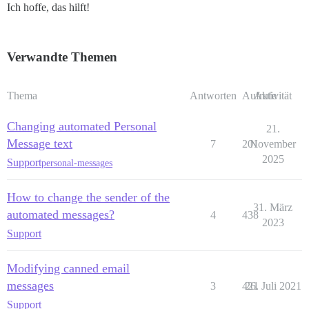
Ich hoffe, das hilft!
Verwandte Themen
Thema
Antworten
Aufrufe
Aktivität
Changing automated Personal
21.
Message text
7
201
November
2025
Support
personal-messages
How to change the sender of the
31. März
automated messages?
4
438
2023
Support
Modifying canned email
messages
3
421
26. Juli 2021
Support