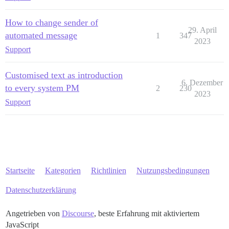
How to change sender of
29. April
automated message
1
347
2023
Support
Customised text as introduction
6. Dezember
to every system PM
2
230
2023
Support
Startseite
Kategorien
Richtlinien
Nutzungsbedingungen
Datenschutzerklärung
Angetrieben von
Discourse
, beste Erfahrung mit aktiviertem
JavaScript