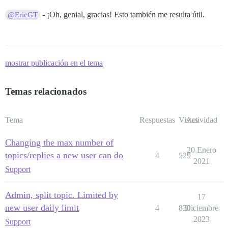
- ¡Oh, genial, gracias! Esto también me resulta útil.
@EricGT
mostrar publicación en el tema
Temas relacionados
Tema
Respuestas
Vistas
Actividad
Changing the max number of
20 Enero
topics/replies a new user can do
4
529
2021
Support
Admin, split topic. Limited by
17
new user daily limit
4
830
Diciembre
2023
Support