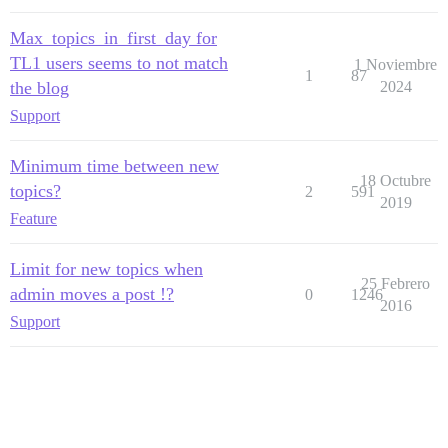
Max_topics_in_first_day for
TL1 users seems to not match
1 Noviembre
1
87
the blog
2024
Support
Minimum time between new
18 Octubre
topics?
2
591
2019
Feature
Limit for new topics when
25 Febrero
admin moves a post !?
0
1246
2016
Support