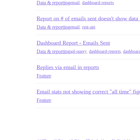
Data & reporting
email
,
dashboard-reports
Report on # of emails sent doesn't show data
Data & reporting
email
,
rest-api
Dashboard Report - Emails Sent
Data & reporting
sql-query
,
dashboard-reports
,
dashboard
Replies via email in reports
Feature
Email stats not showing correct "all time" fig
Feature