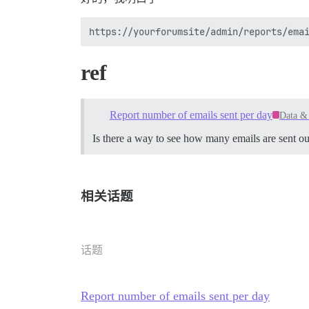
ref
Report number of emails sent per day
Data & 
Is there a way to see how many emails are sent ou
相关话题
话题
Report number of emails sent per day