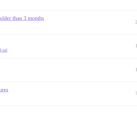
 older than 3 months
-sql
ures