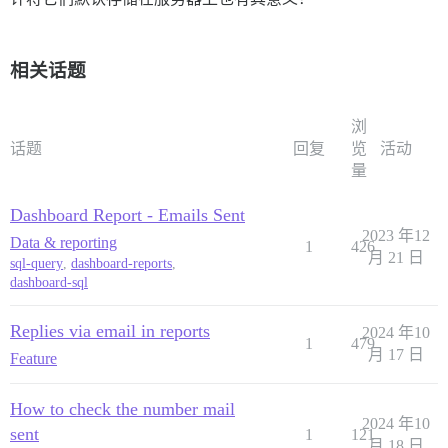
相关话题
浏
话题
回复
览
活动
量
Dashboard Report - Emails Sent
2023 年12
Data & reporting
1
426
月 21 日
sql-query
,
dashboard-reports
,
dashboard-sql
Replies via email in reports
2024 年10
1
479
月 17 日
Feature
How to check the number mail
2024 年10
sent
1
121
月 18 日