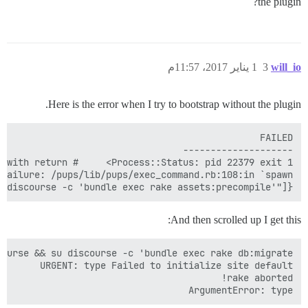
the plugin?
will_io
3
1 يناير 2017، 11:57م
Here is the error when I try to bootstrap without the plugin.
discourse -c 'bundle exec rake assets:precompile'"]}`

And then scrolled up I get this:
ArgumentError: type
