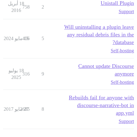
Unistall Plugin
18 أبريل
758
2
2016
Support
Will uninstalling a plugin leave
any residual debris files in the
5
15 مايو 2024
406
database?
Self-hosting
Cannot update Discourse
18 يوليو
anymore
316
9
2025
Self-hosting
Rebuilds fail for anyone with
discourse-narrative-bot in
8
27 مايو 2017
2685
app.yml
Support