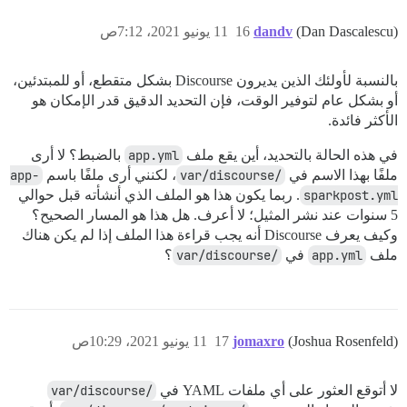
(Dan Dascalescu)
dandv
16
11 يونيو 2021، 7:12ص
بالنسبة لأولئك الذين يديرون Discourse بشكل متقطع، أو للمبتدئين،
أو بشكل عام لتوفير الوقت، فإن التحديد الدقيق قدر الإمكان هو
الأكثر فائدة.
في هذه الحالة بالتحديد، أين يقع ملف
app.yml
بالضبط؟ لا أرى
ملفًا بهذا الاسم في
/var/discourse
، لكنني أرى ملفًا باسم
app-
sparkpost.yml
. ربما يكون هذا هو الملف الذي أنشأته قبل حوالي
5 سنوات عند نشر المثيل؛ لا أعرف. هل هذا هو المسار الصحيح؟
وكيف يعرف Discourse أنه يجب قراءة هذا الملف إذا لم يكن هناك
ملف
app.yml
في
/var/discourse
؟
(Joshua Rosenfeld)
jomaxro
17
11 يونيو 2021، 10:29ص
لا أتوقع العثور على أي ملفات YAML في
/var/discourse