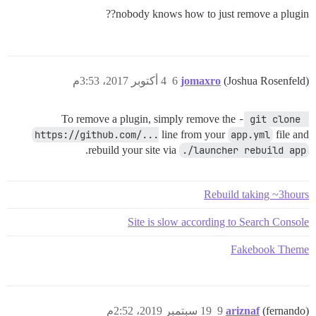
nobody knows how to just remove a plugin??
(Joshua Rosenfeld)
jomaxro
6
4 أكتوبر 2017، 3:53م
To remove a plugin, simply remove the
- git clone 
https://github.com/...
line from your
app.yml
file and
.
rebuild your site via
./launcher rebuild app
Rebuild taking ~3hours
Site is slow according to Search Console
Fakebook Theme
(fernando)
ariznaf
9
19 سبتمبر 2019، 2:52م