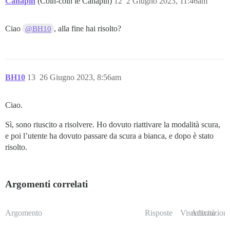
Canapin
(Coin-coin le Canapin)
12
2 Giugno 2023, 11:46am
Ciao
, alla fine hai risolto?
@BH10
BH10
13
26 Giugno 2023, 8:56am
Ciao.
Sì, sono riuscito a risolvere. Ho dovuto riattivare la modalità scura,
e poi l’utente ha dovuto passare da scura a bianca, e dopo è stato
risolto.
Argomenti correlati
Argomento
Risposte
Visualizzazioni
Attività