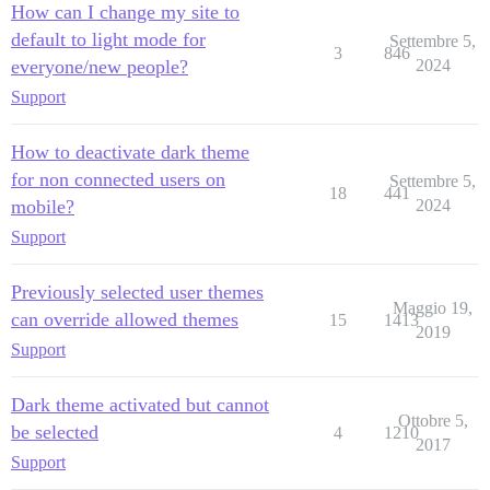
How can I change my site to
default to light mode for
Settembre 5,
3
846
everyone/new people?
2024
Support
How to deactivate dark theme
for non connected users on
Settembre 5,
18
441
mobile?
2024
Support
Previously selected user themes
Maggio 19,
can override allowed themes
15
1413
2019
Support
Dark theme activated but cannot
Ottobre 5,
be selected
4
1210
2017
Support