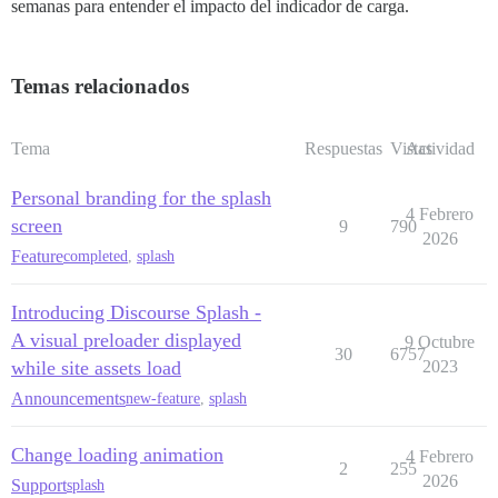
semanas para entender el impacto del indicador de carga.
Temas relacionados
Tema
Respuestas
Vistas
Actividad
Personal branding for the splash
4 Febrero
screen
9
790
2026
Feature
completed
,
splash
Introducing Discourse Splash -
A visual preloader displayed
9 Octubre
30
6757
while site assets load
2023
Announcements
new-feature
,
splash
Change loading animation
4 Febrero
2
255
2026
Support
splash