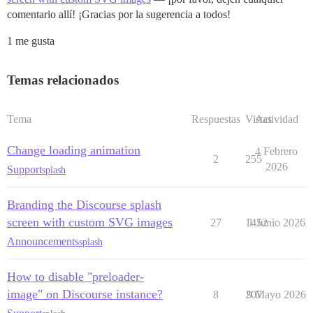
comentario allí! ¡Gracias por la sugerencia a todos!
1 me gusta
Temas relacionados
Tema
Respuestas
Vistas
Actividad
Change loading animation
4 Febrero
2
255
2026
Support
splash
Branding the Discourse splash
screen with custom SVG images
27
1452
1 Junio 2026
Announcements
splash
How to disable "preloader-
image" on Discourse instance?
8
207
9 Mayo 2026