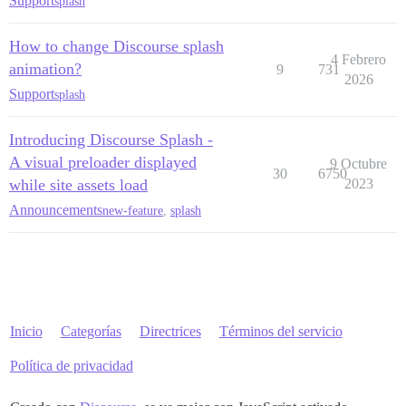
Support
splash
How to change Discourse splash
4 Febrero
animation?
9
731
2026
Support
splash
Introducing Discourse Splash -
A visual preloader displayed
9 Octubre
30
6750
while site assets load
2023
Announcements
new-feature
,
splash
Inicio
Categorías
Directrices
Términos del servicio
Política de privacidad