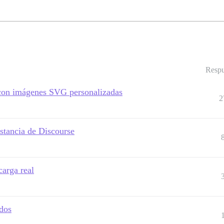
Respu
e con imágenes SVG personalizadas
2
stancia de Discourse
carga real
ados