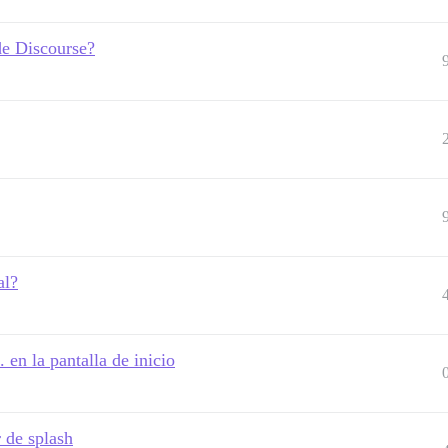
de Discourse?
al?
 en la pantalla de inicio
 de splash