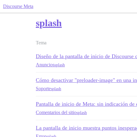
Discourse Meta
splash
Tema
Diseño de la pantalla de inicio de Discours
Anuncios
splash
Cómo desactivar "preloader-image" en una in
Soporte
splash
Pantalla de inicio de Meta: sin indicación de 
Comentarios del sitio
splash
La pantalla de inicio muestra puntos inesper
Error
splash