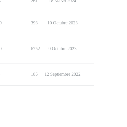
4
261
18 Marzo 2024
0
393
10 Octubre 2023
0
6752
9 Octubre 2023
4
185
12 Septiembre 2022