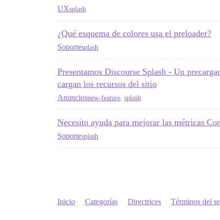
UX
splash
¿Qué esquema de colores usa el preloader?
Soporte
splash
Presentamos Discourse Splash - Un precargad
cargan los recursos del sitio
Anuncios
new-feature
,
splash
Necesito ayuda para mejorar las métricas Co
Soporte
splash
Inicio
Categorías
Directrices
Términos del se