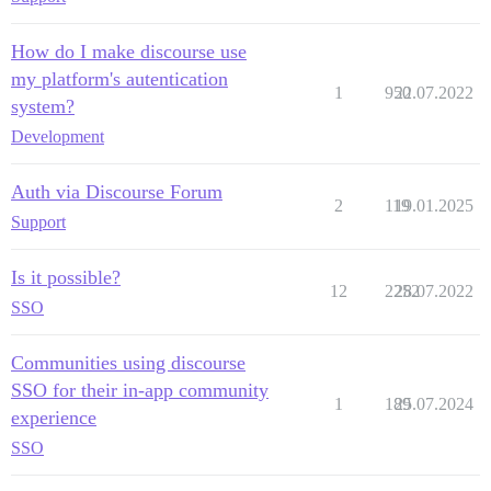
How do I make discourse use
my platform's autentication
1
950
22.07.2022
system?
Development
Auth via Discourse Forum
2
119
19.01.2025
Support
Is it possible?
12
2252
28.07.2022
SSO
Communities using discourse
SSO for their in-app community
1
189
25.07.2024
experience
SSO