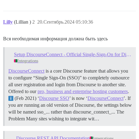
Lilly
(Lillian )
2
20.Сентябрь.2024 05:10:36
Вся необходимая информация должна быть здесь
Setup DiscourseConnect - Official Single-Sign-On for Discourse (sso)
Integrations
DiscourseConnect
is a core Discourse feature that allows you
to configure “Single Sign-On (SSO)” to completely outsource
all user registration and login from Discourse to another site.
Offered to our
pro, business and enterprise hosting customers
.
(Feb 2021) ‘
Discourse SSO
’ is now ‘
DiscourseConnect
’. If
you are running an old version of Discourse, the settings below
will be named sso_... rather than discourse_connect_...
The
Problem Many sites wishing to integrate wit…
Discourse REST API Documentation
Integrations