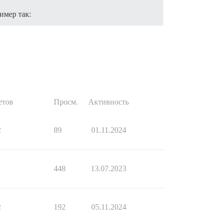
имер так:
етов
Просм.
Активность
2
89
01.11.2024
1
448
13.07.2023
2
192
05.11.2024