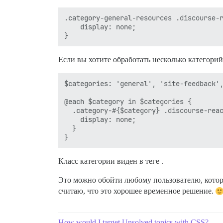
.category-general-resources .discourse-r
    display: none;

Если вы хотите обработать несколько категори
$categories: 'general', 'site-feedback',
@each $category in $categories {

  .category-#{$category} .discourse-reac
    display: none;

  }

Класс категории виден в теге .
Это можно обойти любому пользователю, которы
считаю, что это хорошее временное решение.
How would I target Unsolved topics with CSS?