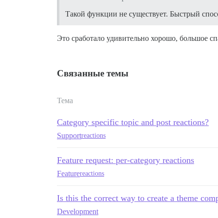
Такой функции не существует. Быстрый спос
Это сработало удивительно хорошо, большое спа
Связанные темы
Тема
Category specific topic and post reactions?
Support
reactions
Feature request: per-category reactions
Feature
reactions
Is this the correct way to create a theme co
Development