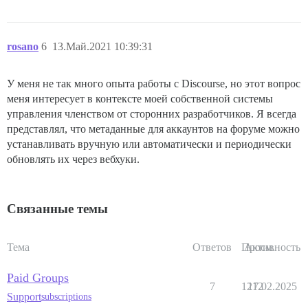
rosano
6
13.Май.2021 10:39:31
У меня не так много опыта работы с Discourse, но этот вопрос
меня интересует в контексте моей собственной системы
управления членством от сторонних разработчиков. Я всегда
представлял, что метаданные для аккаунтов на форуме можно
устанавливать вручную или автоматически и периодически
обновлять их через вебхуки.
Связанные темы
Тема
Ответов
Просм.
Активность
Paid Groups
7
1212
17.02.2025
Support
subscriptions