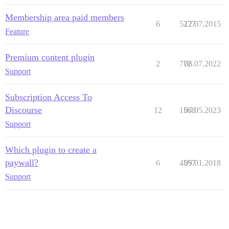
Membership area paid members
6
5277
12.07.2015
Feature
Premium content plugin
2
772
06.07.2022
Support
Subscription Access To
Discourse
12
1568
07.05.2023
Support
Which plugin to create a
paywall?
6
4557
09.01.2018
Support