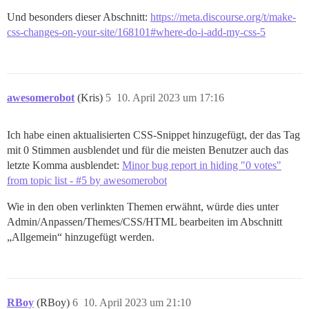
Und besonders dieser Abschnitt:
https://meta.discourse.org/t/make-
css-changes-on-your-site/168101#where-do-i-add-my-css-5
awesomerobot
(Kris)
5
10. April 2023 um 17:16
Ich habe einen aktualisierten CSS-Snippet hinzugefügt, der das Tag
mit 0 Stimmen ausblendet und für die meisten Benutzer auch das
letzte Komma ausblendet:
Minor bug report in hiding "0 votes"
from topic list - #5 by awesomerobot
Wie in den oben verlinkten Themen erwähnt, würde dies unter
Admin/Anpassen/Themes/CSS/HTML bearbeiten im Abschnitt
„Allgemein“ hinzugefügt werden.
RBoy
(RBoy)
6
10. April 2023 um 21:10