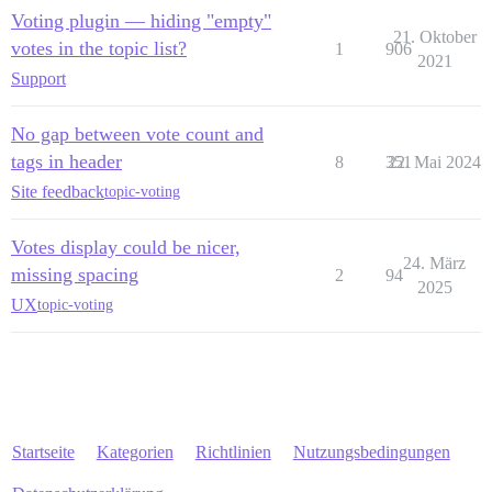
Voting plugin — hiding "empty"
21. Oktober
votes in the topic list?
1
906
2021
Support
No gap between vote count and
tags in header
8
351
22. Mai 2024
Site feedback
topic-voting
Votes display could be nicer,
24. März
missing spacing
2
94
2025
UX
topic-voting
Startseite
Kategorien
Richtlinien
Nutzungsbedingungen