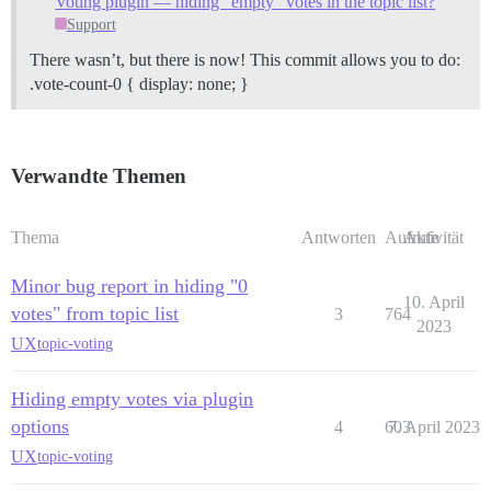
Voting plugin — hiding "empty" votes in the topic list?
Support
There wasn’t, but there is now! This commit allows you to do:
.vote-count-0 { display: none; }
Verwandte Themen
Thema
Antworten
Aufrufe
Aktivität
Minor bug report in hiding "0
10. April
votes" from topic list
3
764
2023
UX
topic-voting
Hiding empty votes via plugin
options
4
603
7. April 2023
UX
topic-voting