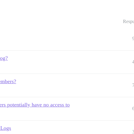
Respu
log?
members?
sers potentially have no access to
 Logs