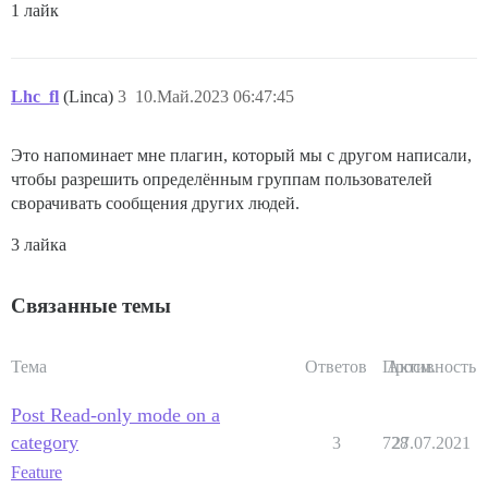
1 лайк
Lhc_fl
(Linca)
3
10.Май.2023 06:47:45
Это напоминает мне плагин, который мы с другом написали,
чтобы разрешить определённым группам пользователей
сворачивать сообщения других людей.
3 лайка
Связанные темы
Тема
Ответов
Просм.
Активность
Post Read-only mode on a
category
3
728
27.07.2021
Feature