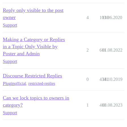
Reply only visible to the post
owner
4
1030
11.06.2020
Support
Making a Category or Replies
in a Topic Only Visible by
2
611
01.08.2022
Poster and Admin
Support
Discourse Restricted Replies
0
4341
18.10.2019
Plugin
official
,
restricted-replies
Can we lock topics to owners in
category?
1
411
08.08.2023
Support