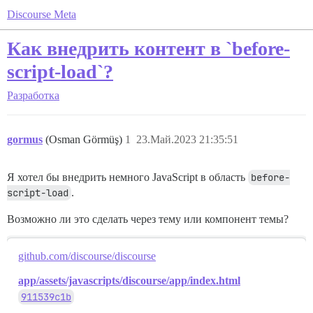
Discourse Meta
Как внедрить контент в `before-
script-load`?
Разработка
gormus
(Osman Görmüş)
1
23.Май.2023 21:35:51
Я хотел бы внедрить немного JavaScript в область
before-
script-load
.
Возможно ли это сделать через тему или компонент темы?
github.com/discourse/discourse
app/assets/javascripts/discourse/app/index.html
911539c1b