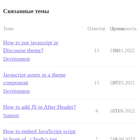
Связанные темы
Тема
Ответов
Просм.
Активность
How to put javascript in
Discourse theme?
13
2168
20.11.2022
Development
Javascript assets in a theme
component
15
2295
07.05.2021
Development
How to add JS in After Header?
4
1031
27.06.2022
Support
How to embed JavaScript script
in front of ,</body> tag
7
744
16.09.2023