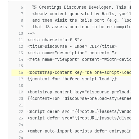
  👋 Greetings Discourse Developer. This HTML
  <head> content generated by Rails, you'll n
  and then visit the Rails port (e.g. `localh
  that JS assets continue to be re-compiled w
-->
<meta charset="utf-8">
<title>Discourse - Ember CLI</title>
<meta name="description" content="">
<meta name="viewport" content="width=device-w
<bootstrap-content key="before-script-load">
{{content-for "before-script-load"}}
<bootstrap-content key="discourse-preload-sty
{{content-for "discourse-preload-stylesheets"
<script defer src="{{rootURL}}assets/vendor.j
<script defer src="{{rootURL}}assets/discours
<ember-auto-import-scripts defer entrypoint=